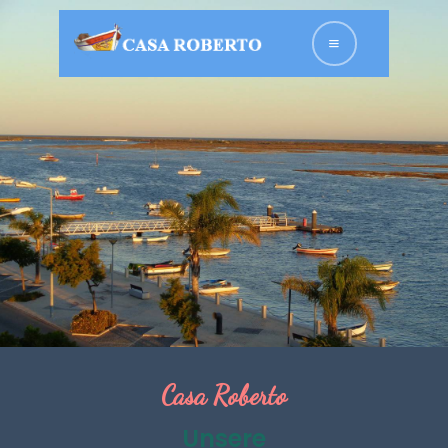
HOME
UNTERKÜNFTE
ÜBER UNS
FOTOGALERIE
KONTAKT
DEUTSCH
Casa Roberto
Unsere