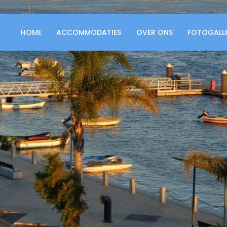
HOME
ACCOMMODATIES
OVER ONS
FOTOGALLE
HOME
ACCOMMODATIES
OVER ONS
FOTOGALLERIJ
CONTACT
NEDERLANDS