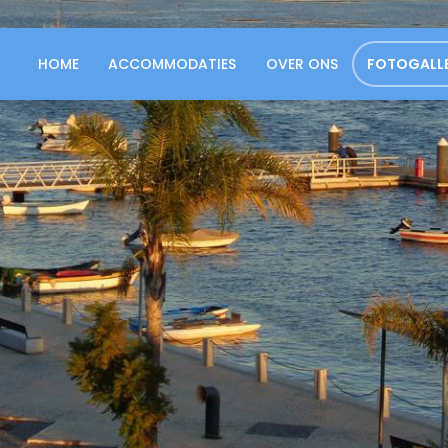
HOME
ACCOMMODATIES
OVER ONS
FOTOGALLE
HOME
ACCOMMODATIES
OVER ONS
FOTOGALLERIJ
CONTACT
NEDERLANDS