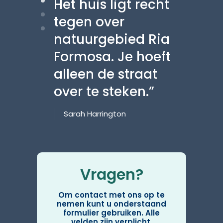
Het huis ligt recht
No
tegen over
app
natuurgebied Ria
rui
Formosa. Je hoeft
ba
alleen de straat
ter
over te steken.”
Cal
Sarah Harrington
Vragen?
Om contact met ons op te
nemen kunt u onderstaand
formulier gebruiken. Alle
velden zijn verplicht.