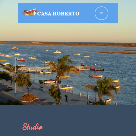
HOME
ACCOMMODATIE
S
OVER ONS
FOTOGALLERIJ
CONTACT
NEDERLANDS
Studio