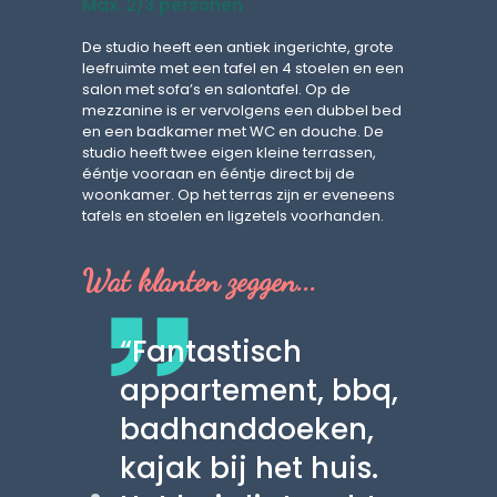
Max. 2/3 personen
De studio heeft een antiek ingerichte, grote
leefruimte met een tafel en 4 stoelen en een
salon met sofa’s en salontafel. Op de
mezzanine is er vervolgens een dubbel bed
en een badkamer met WC en douche. De
studio heeft twee eigen kleine terrassen,
ééntje vooraan en ééntje direct bij de
woonkamer. Op het terras zijn er eveneens
tafels en stoelen en ligzetels voorhanden.
Wat klanten zeggen...
e en
“Fantastisch
“Ca
en.
appartement, bbq,
San
alig
badhanddoeken,
Wij
 Dit is
kajak bij het huis.
per